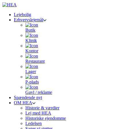
Lejebolig
Erhvervslejemål
Butik
Klinik
Kontor
Restaurant
Lager
P-plads
Gavl / reklame
Spændende nyt
OM HEA
Historie & værdier
Lej med HEA
Historiske ejendomme
Ledelsen
Sager vi støtter