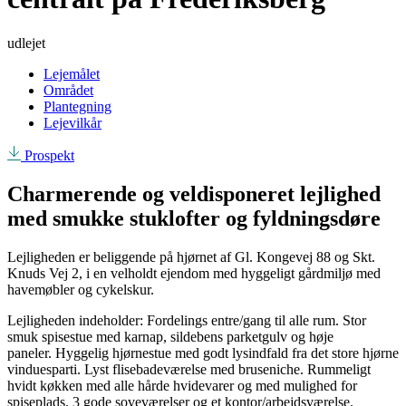
udlejet
Lejemålet
Området
Plantegning
Lejevilkår
Prospekt
Charmerende og veldisponeret lejlighed
med smukke stuklofter og fyldningsdøre
Lejligheden er beliggende på hjørnet af Gl. Kongevej 88 og Skt.
Knuds Vej 2, i en velholdt ejendom med hyggeligt gårdmiljø med
havemøbler og cykelskur.
Lejligheden indeholder: Fordelings entre/gang til alle rum. Stor
smuk spisestue med karnap, sildebens parketgulv og høje
paneler. Hyggelig hjørnestue med godt lysindfald fra det store hjørne
vinduesparti. Lyst flisebadeværelse med bruseniche. Rummeligt
hvidt køkken med alle hårde hvidevarer og med mulighed for
spiseplads. 3 gode soveværelser og et kontor/arbejdsværelse.