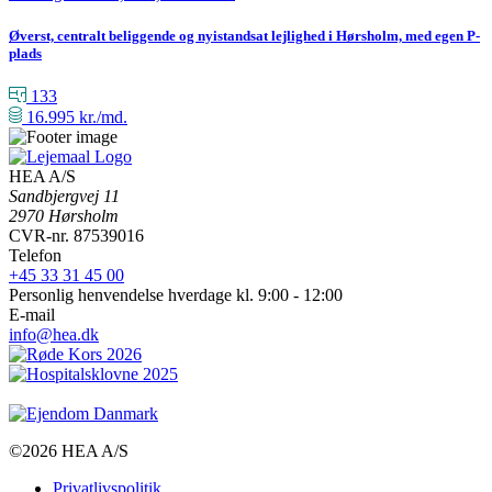
Øverst, centralt beliggende og nyistandsat lejlighed i Hørsholm, med egen P-
plads
133
16.995
kr./md.
HEA A/S
Sandbjergvej 11
2970 Hørsholm
CVR-nr. 87539016
Telefon
+45 33 31 45 00
Personlig henvendelse hverdage kl. 9:00 - 12:00
E-mail
info@hea.dk
©2026 HEA A/S
Privatlivspolitik