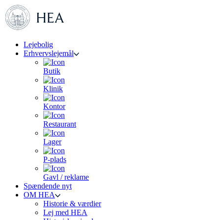
Lejebolig
Erhvervslejemål
Butik
Klinik
Kontor
Restaurant
Lager
P-plads
Gavl / reklame
Spændende nyt
OM HEA
Historie & værdier
Lej med HEA