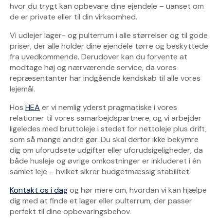
i
hvor du trygt kan opbevare dine ejendele – uanset om
de er private eller til din virksomhed.
n
Vi udlejer lager- og pulterrum i alle størrelser og til gode
d
priser, der alle holder dine ejendele tørre og beskyttede
fra uvedkommende. Derudover kan du forvente at
d
modtage høj og nærværende service, da vores
repræsentanter har indgående kendskab til alle vores
e
lejemål.
l
Hos
HEA
er vi nemlig yderst pragmatiske i vores
i
relationer til vores samarbejdspartnere, og vi arbejder
ligeledes med bruttoleje i stedet for nettoleje plus drift,
n
som så mange andre gør. Du skal derfor ikke bekymre
dig om uforudsete udgifter eller uforudsigeligheder, da
g
både husleje og øvrige omkostninger er inkluderet i én
samlet leje – hvilket sikrer budgetmæssig stabilitet.
Kontakt os i dag
og hør mere om, hvordan vi kan hjælpe
dig med at finde et lager eller pulterrum, der passer
perfekt til dine opbevaringsbehov.