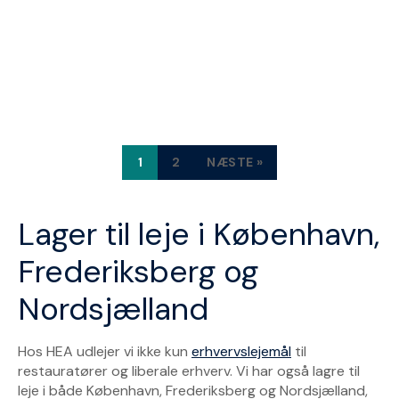
Kælder på 9m2 under Park
Bio
Velbeliggende højloftet kælderrum på 9 m2
I
1
2
NÆSTE »
UDLEJET
n
d
Lager til leje i København,
l
Frederiksberg og
æ
Nordsjælland
g
Hos HEA udlejer vi ikke kun
erhvervslejemål
til
s
restauratører og liberale erhverv. Vi har også lagre til
leje i både København, Frederiksberg og Nordsjælland,