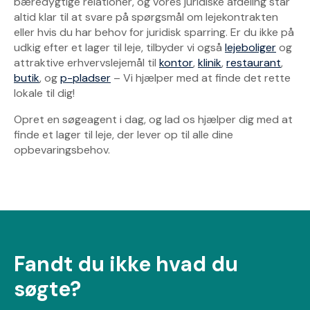
bæredygtige relationer, og vores juridiske afdeling står
altid klar til at svare på spørgsmål om lejekontrakten
eller hvis du har behov for juridisk sparring. Er du ikke på
udkig efter et lager til leje, tilbyder vi også
lejeboliger
og
attraktive erhvervslejemål til
kontor
,
klinik
,
restaurant
,
butik
, og
p-pladser
– Vi hjælper med at finde det rette
lokale til dig!
Opret en søgeagent i dag, og lad os hjælper dig med at
finde et lager til leje, der lever op til alle dine
opbevaringsbehov.
Fandt du ikke hvad du
søgte?