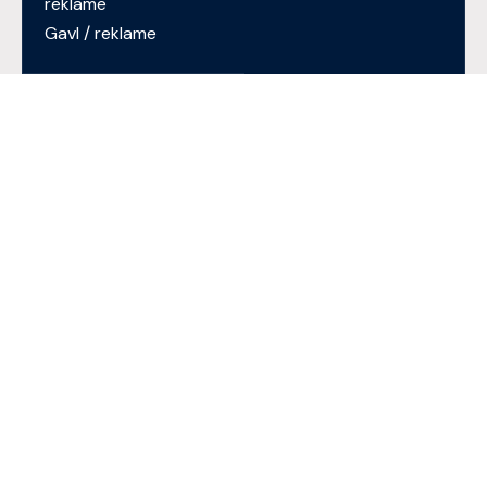
Gavl / reklame
NY
Lager
ENGDIGET 2, KLD.1, RØDOVRE
Rummeligt lager i Rødovre