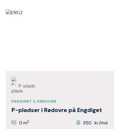
P-plads
ENGDIGET 2, RØDOVRE
P-pladser i Rødovre på Engdiget
2
0 m
350
kr./md.