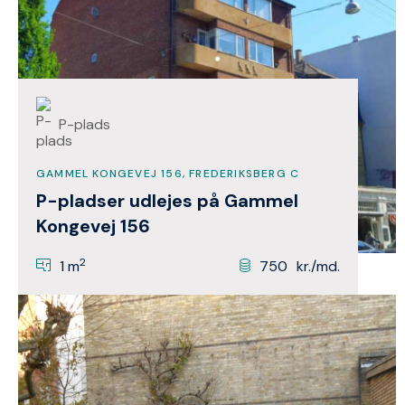
P-plads
GAMMEL KONGEVEJ 156, FREDERIKSBERG C
P-pladser udlejes på Gammel
Kongevej 156
2
1 m
750
kr./md.