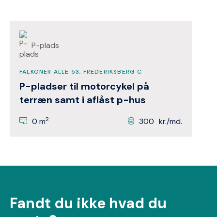
P-plads
FALKONER ALLE 53, FREDERIKSBERG C
P-pladser til motorcykel på
terræn samt i aflåst p-hus
2
0 m
300
kr./md.
Fandt du ikke hvad du