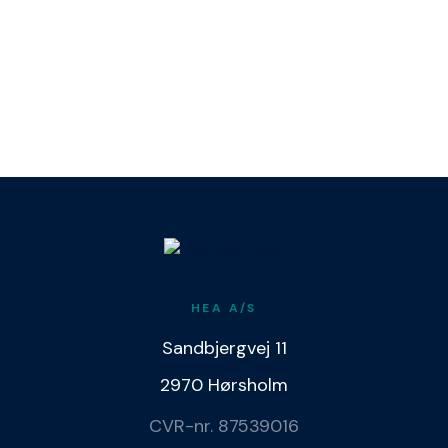
HEA A/S
Sandbjergvej 11
2970 Hørsholm
CVR-nr. 87539016