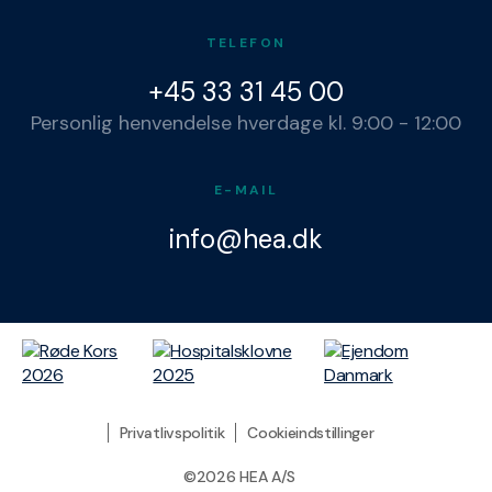
TELEFON
+45 33 31 45 00
Personlig henvendelse hverdage kl. 9:00 - 12:00
E-MAIL
info@hea.dk
Privatlivspolitik
Cookieindstillinger
©2026 HEA A/S