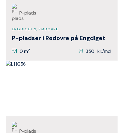
P-plads
ENGDIGET 2, RØDOVRE
P-pladser i Rødovre på Engdiget
2
0 m
350
kr./md.
P-plads