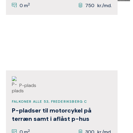
2
0 m
750
kr./md.
P-plads
FALKONER ALLE 53, FREDERIKSBERG C
P-pladser til motorcykel på
terræn samt i aflåst p-hus
2
0 m
300
kr./md.