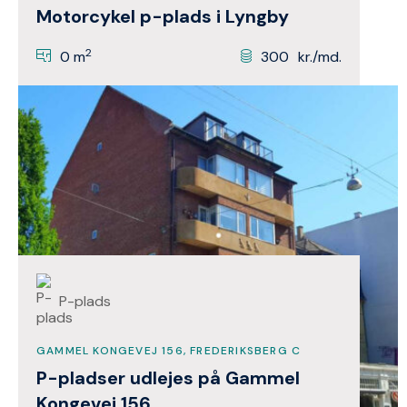
Motorcykel p-plads i Lyngby
2
0 m
300
kr./md.
P-plads
GAMMEL KONGEVEJ 156, FREDERIKSBERG C
P-pladser udlejes på Gammel
Kongevej 156