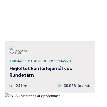
Kontor
KØBMAGERGADE 55, 3., KØBENHAVN K
Højloftet kontorlejemål ved
Rundetårn
2
241 m
39.986
kr./md.