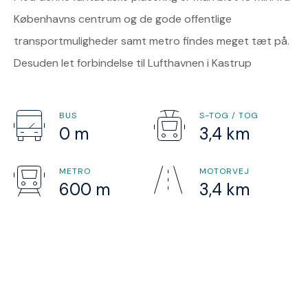
Københavns centrum og de gode offentlige
transportmuligheder samt metro findes meget tæt på.
Desuden let forbindelse til Lufthavnen i Kastrup
BUS
S-TOG / TOG
0 m
3,4 km
METRO
MOTORVEJ
600 m
3,4 km