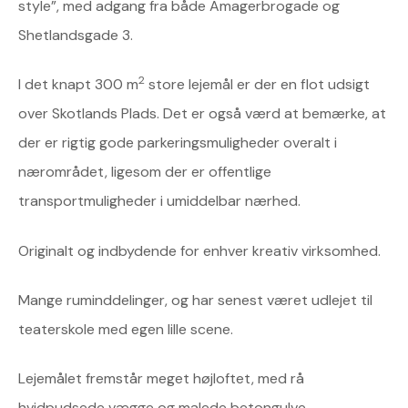
style”, med adgang fra både Amagerbrogade og
Shetlandsgade 3.
2
I det knapt 300 m
store lejemål er der en flot udsigt
over Skotlands Plads. Det er også værd at bemærke, at
der er rigtig gode parkeringsmuligheder overalt i
nærområdet, ligesom der er offentlige
transportmuligheder i umiddelbar nærhed.
Originalt og indbydende for enhver kreativ virksomhed.
Mange ruminddelinger, og har senest været udlejet til
teaterskole med egen lille scene.
Lejemålet fremstår meget højloftet, med rå
hvidpudsede vægge og malede betongulve.