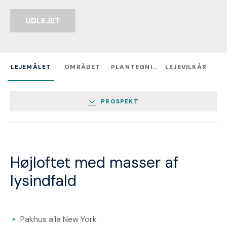
UDLEJET
LEJEMÅLET
OMRÅDET
PLANTEGNING
LEJEVILKÅR
PROSPEKT
Højloftet med masser af
lysindfald
Pakhus a’la New York