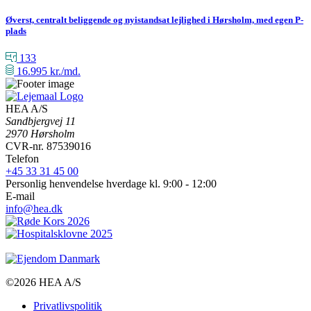
Øverst, centralt beliggende og nyistandsat lejlighed i Hørsholm, med egen P-
plads
133
16.995
kr./md.
HEA A/S
Sandbjergvej 11
2970 Hørsholm
CVR-nr. 87539016
Telefon
+45 33 31 45 00
Personlig henvendelse hverdage kl. 9:00 - 12:00
E-mail
info@hea.dk
©2026 HEA A/S
Privatlivspolitik