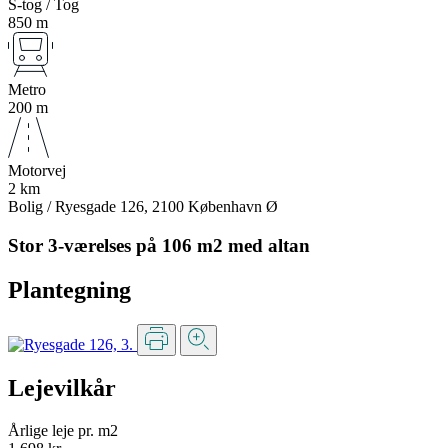
S-tog / Tog
850 m
Metro
200 m
Motorvej
2 km
Bolig / Ryesgade 126, 2100 København Ø
Stor 3-værelses på 106 m2 med altan
Plantegning
Lejevilkår
Årlige leje pr. m2