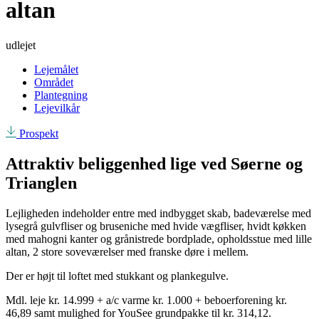
altan
udlejet
Lejemålet
Området
Plantegning
Lejevilkår
Prospekt
Attraktiv beliggenhed lige ved Søerne og
Trianglen
Lejligheden indeholder entre med indbygget skab, badeværelse med
lysegrå gulvfliser og bruseniche med hvide vægfliser, hvidt køkken
med mahogni kanter og grånistrede bordplade, opholdsstue med lille
altan, 2 store soveværelser med franske døre i mellem.
Der er højt til loftet med stukkant og plankegulve.
Mdl. leje kr. 14.999 + a/c varme kr. 1.000 + beboerforening kr.
46,89 samt mulighed for YouSee grundpakke til kr. 314,12.