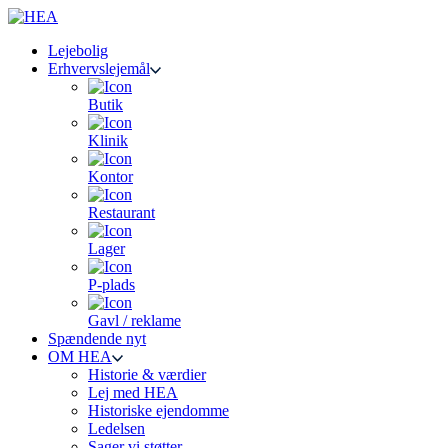
Lejebolig
Erhvervslejemål
Butik
Klinik
Kontor
Restaurant
Lager
P-plads
Gavl / reklame
Spændende nyt
OM HEA
Historie & værdier
Lej med HEA
Historiske ejendomme
Ledelsen
Sager vi støtter