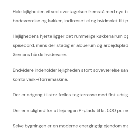
Hele lejligheden vil ved overtagelsen fremstå med nye 
badeværelse og køkken, indfræset el og hvidmalet filt
I lejlighedens hjerte ligger det rummelige køkkenalrum o
spisebord, mens der stadig er albuerum og arbejdsplad
Siemens hårde hvidevarer.
Endvidere indeholder lejligheden stort soveværelse s
kombi vask-/tørremaskine.
Der er adgang til stor fælles tagterrasse med flot udsig
Der er mulighed for at leje egen P-plads til kr. 500 pr. m
Selve bygningen er en moderne energirigtig ejendom me