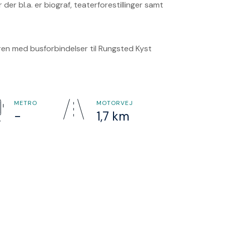
r bl.a. er biograf, teaterforestillinger samt
ren med busforbindelser til Rungsted Kyst
.
METRO
MOTORVEJ
-
1,7 km