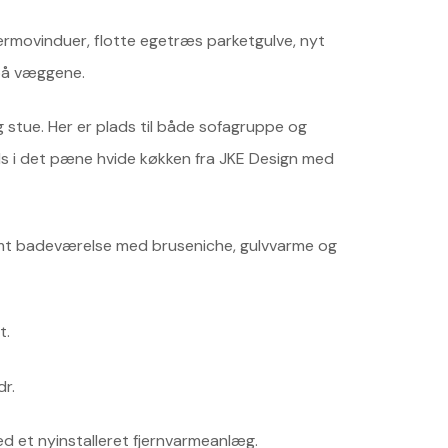
termovinduer, flotte egetræs parketgulve, nyt
 på væggene.
g stue. Her er plads til både sofagruppe og
s i det pæne hvide køkken fra JKE Design med
amt badeværelse med bruseniche, gulvvarme og
t.
dr.
d et nyinstalleret fjernvarmeanlæg.