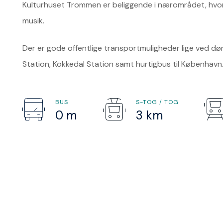
Kulturhuset Trommen er beliggende i nærområdet, hvor de
musik.
Der er gode offentlige transportmuligheder lige ved dø
Station, Kokkedal Station samt hurtigbus til København
BUS
S-TOG / TOG
0 m
3 km