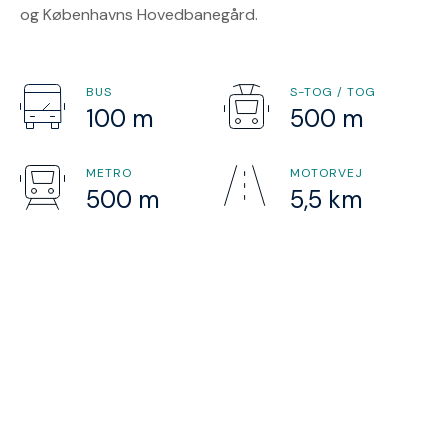
og Københavns Hovedbanegård.
BUS
S-TOG / TOG
100 m
500 m
METRO
MOTORVEJ
500 m
5,5 km