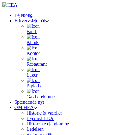
Lejebolig
Erhvervslejemål
Butik
Klinik
Kontor
Restaurant
Lager
P-plads
Gavl / reklame
Spændende nyt
OM HEA
Historie & værdier
Lej med HEA
Historiske ejendomme
Ledelsen
Sager vi støtter